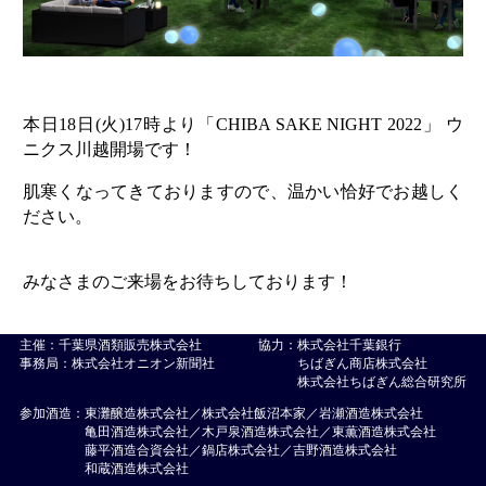
本日18日(火)17時より「CHIBA SAKE NIGHT 2022」 ウ
ニクス川越開場です！
肌寒くなってきておりますので、温かい恰好でお越しく
ださい。
みなさまのご来場をお待ちしております！
主催：千葉県酒類販売株式会社
協力：
株式会社千葉銀行
事務局：株式会社オニオン新聞社
ちばぎん商店株式会社
株式会社ちばぎん総合研究所
参加酒造：
東灘醸造株式会社／
株式会社飯沼本家
／
岩瀬酒造株式会社
亀田酒造株式会社
／
木戸泉酒造株式会社／
東薫酒造株式会社
藤平酒造合資会社／
鍋店株式会社
／
吉野酒造株式会社
和蔵酒造株式会社