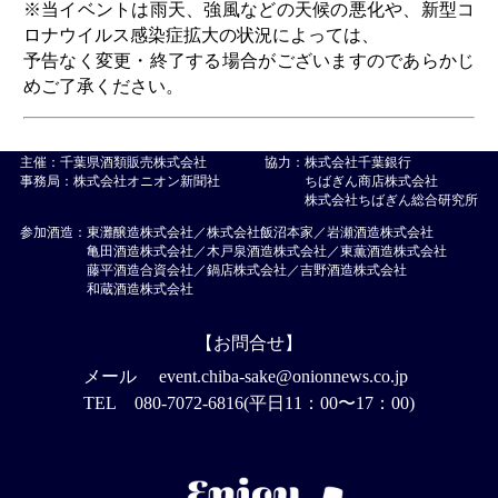
※当イベントは雨天、強風などの天候の悪化や、新型コ
ロナウイルス感染症拡大の状況によっては、
予告なく変更・終了する場合がございますのであらかじ
めご了承ください。
主催：千葉県酒類販売株式会社
協力：
株式会社千葉銀行
事務局：株式会社オニオン新聞社
ちばぎん商店株式会社
株式会社ちばぎん総合研究所
参加酒造：
東灘醸造株式会社／
株式会社飯沼本家
／
岩瀬酒造株式会社
亀田酒造株式会社
／
木戸泉酒造株式会社／
東薫酒造株式会社
藤平酒造合資会社／
鍋店株式会社
／
吉野酒造株式会社
和蔵酒造株式会社
【お問合せ】
メール
event.chiba-sake@onionnews.co.jp
TEL
080-7072-6816(平日11：00〜17：00)