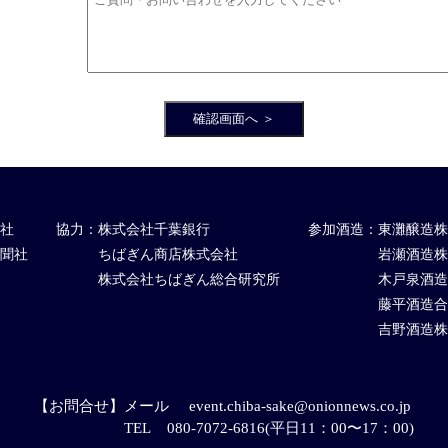
社
協力：
株式会社千葉銀行
参加酒造：
東灘醸造株
聞社
ちばぎん商店株式会社
岩瀬酒造株
株式会社ちばぎん総合研究所
木戸泉酒造
藤平酒造合
吉野酒造株
【お問合せ】
メール
event.chiba-sake@onionnews.co.jp
TEL
080-7072-6816(平日11：00〜17：00)